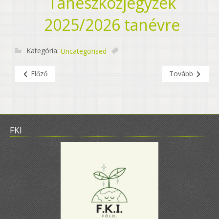
Taneszközjegyzék
2025/2026 tanévre
Kategória:
Uncategorised
Előző
Tovább
FKI