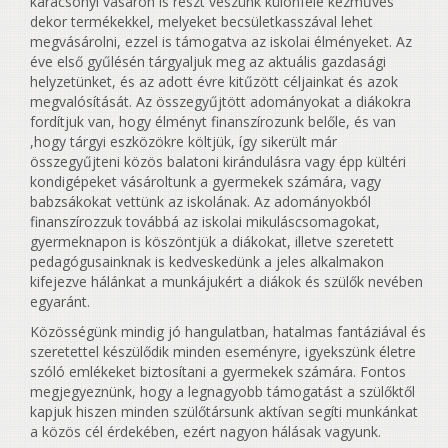
karácsonyi vásáron is részt veszünk különféle kézműves
dekor termékekkel, melyeket becsületkasszával lehet
megvásárolni, ezzel is támogatva az iskolai élményeket. Az
éve első gyűlésén tárgyaljuk meg az aktuális gazdasági
helyzetünket, és az adott évre kitűzött céljainkat és azok
megvalósítását. Az összegyűjtött adományokat a diákokra
fordítjuk van, hogy élményt finanszírozunk belőle, és van
,hogy tárgyi eszközökre költjük, így sikerült már
összegyűjteni közös balatoni kirándulásra vagy épp kültéri
kondigépeket vásároltunk a gyermekek számára, vagy
babzsákokat vettünk az iskolának. Az adományokból
finanszírozzuk továbbá az iskolai mikuláscsomagokat,
gyermeknapon is köszöntjük a diákokat, illetve szeretett
pedagógusainknak is kedveskedünk a jeles alkalmakon
kifejezve hálánkat a munkájukért a diákok és szülők nevében
egyaránt.
Közösségünk mindig jó hangulatban, hatalmas fantáziával és
szeretettel készülődik minden eseményre, igyekszünk életre
szóló emlékeket biztosítani a gyermekek számára. Fontos
megjegyeznünk, hogy a legnagyobb támogatást a szülőktől
kapjuk hiszen minden szülőtársunk aktívan segíti munkánkat
a közös cél érdekében, ezért nagyon hálásak vagyunk.