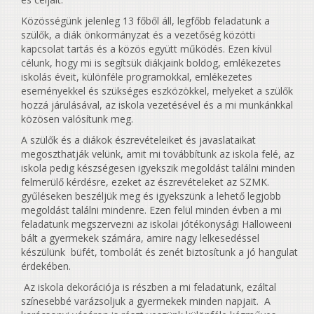
Közösségünk jelenleg 13 főből áll, legfőbb feladatunk a
szülők, a diák önkormányzat és a vezetőség közötti
kapcsolat tartás és a közös együtt működés. Ezen kívül
célunk, hogy mi is segítsük diákjaink boldog, emlékezetes
iskolás éveit, különféle programokkal, emlékezetes
eseményekkel és szükséges eszközökkel, melyeket a szülők
hozzá járulásával, az iskola vezetésével és a mi munkánkkal
közösen valósítunk meg.
A szülők és a diákok észrevételeiket és javaslataikat
megoszthatják velünk, amit mi továbbítunk az iskola felé, az
iskola pedig készségesen igyekszik megoldást találni minden
felmerülő kérdésre, ezeket az észrevételeket az SZMK.
gyűléseken beszéljük meg és igyekszünk a lehető legjobb
megoldást találni mindenre. Ezen felül minden évben a mi
feladatunk megszervezni az iskolai jótékonysági Halloweeni
bált a gyermekek számára, amire nagy lelkesedéssel
készülünk büfét, tombolát és zenét biztosítunk a jó hangulat
érdekében.
Az iskola dekorációja is részben a mi feladatunk, ezáltal
színesebbé varázsoljuk a gyermekek minden napjait. A