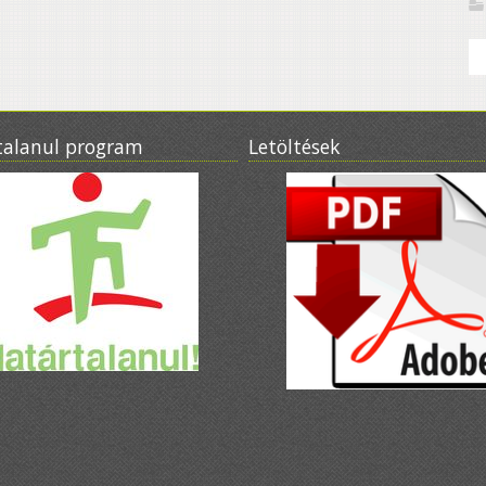
talanul program
Letöltések