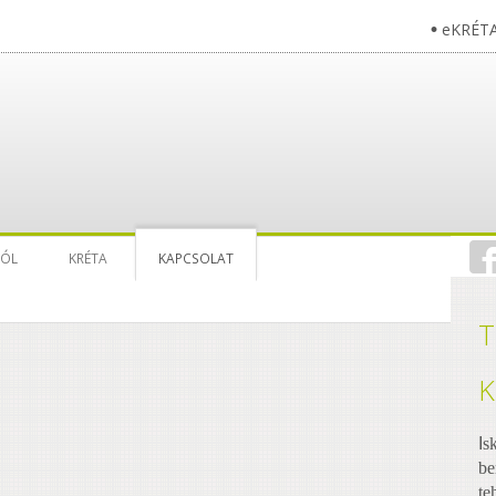
eKRÉT
RÓL
KRÉTA
KAPCSOLAT
T
K
I
s
be
te