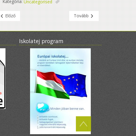
Kategória:
Uncategorised
Előző
Tovább
Iskolatej program