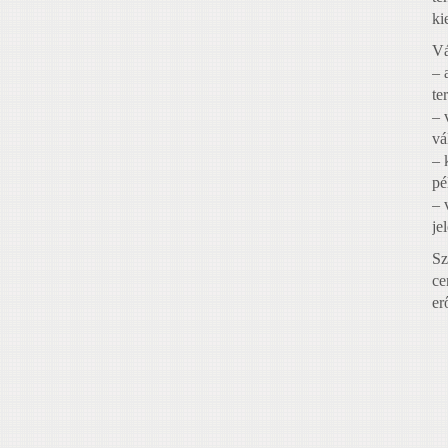
ki
Vá
– 
te
– 
vá
– 
pé
– 
je
Sz
ce
er