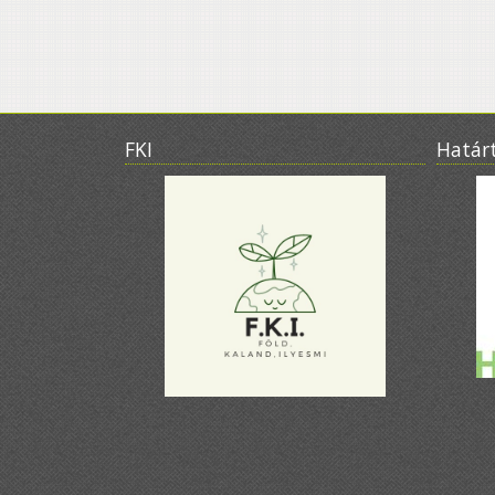
FKI
Határ