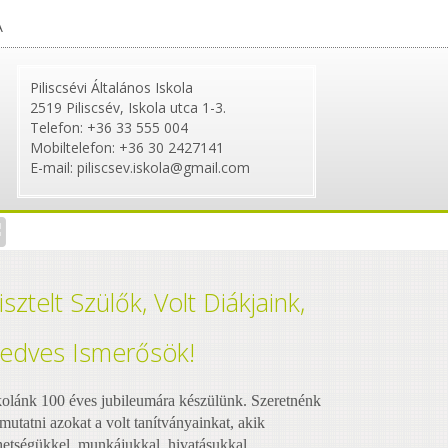
A
Piliscsévi Általános Iskola
2519 Piliscsév, Iskola utca 1-3.
Telefon: +36 33 555 004
Mobiltelefon: +36 30 2427141
E-mail: piliscsev.iskola@gmail.com
isztelt Szülők, Volt Diákjaink,
edves Ismerősök!
kolánk 100 éves jubileumára készülünk. Szeretnénk
mutatni azokat a volt tanítványainkat, akik
hetségükkel, munkájukkal, hivatásukkal