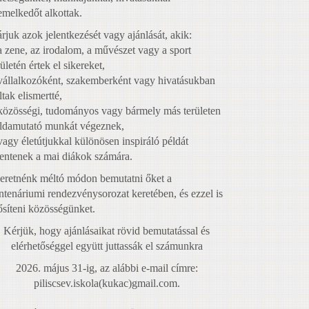
emelkedőt alkottak.
rjuk azok jelentkezését vagy ajánlását, akik:
a zene, az irodalom, a művészet vagy a sport
rületén értek el sikereket,
vállalkozóként, szakemberként vagy hivatásukban
ltak elismertté,
közösségi, tudományos vagy bármely más területen
ldamutató munkát végeznek,
vagy életútjukkal különösen inspiráló példát
lentenek a mai diákok számára.
eretnénk méltó módon bemutatni őket a
ntenáriumi rendezvénysorozat keretében, és ezzel is
ősíteni közösségünket.
Kérjük, hogy ajánlásaikat rövid bemutatással és
elérhetőséggel együtt juttassák el számunkra
2026. május 31-ig, az alábbi e-mail címre:
piliscsev.iskola(kukac)gmail.com.