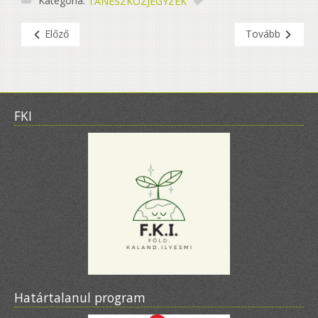
Kategória:
TANESZKÖZJEGYZÉK
Előző
Tovább
FKI
Határtalanul program