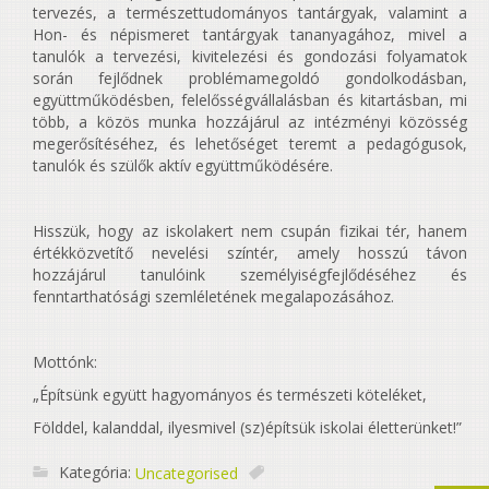
tervezés, a természettudományos tantárgyak, valamint a
Hon- és népismeret tantárgyak tananyagához, mivel a
tanulók a tervezési, kivitelezési és gondozási folyamatok
során fejlődnek problémamegoldó gondolkodásban,
együttműködésben, felelősségvállalásban és kitartásban, mi
több, a közös munka hozzájárul az intézményi közösség
megerősítéséhez, és lehetőséget teremt a pedagógusok,
tanulók és szülők aktív együttműködésére.
Hisszük, hogy az iskolakert nem csupán fizikai tér, hanem
értékközvetítő nevelési színtér, amely hosszú távon
hozzájárul tanulóink személyiségfejlődéséhez és
fenntarthatósági szemléletének megalapozásához.
Mottónk:
„Építsünk együtt hagyományos és természeti köteléket,
Földdel, kalanddal, ilyesmivel (sz)építsük iskolai életterünket!”
Kategória:
Uncategorised