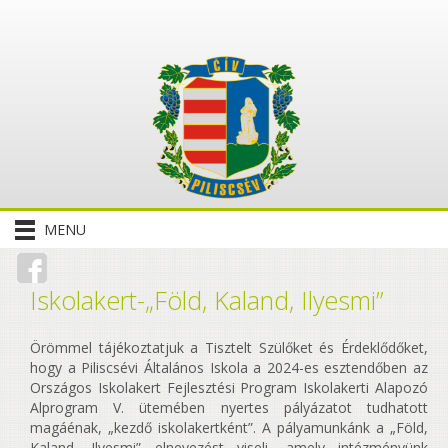
MENU
Iskolakert-„Föld, Kaland, Ilyesmi”
Örömmel tájékoztatjuk a Tisztelt Szülőket és Érdeklődőket,
hogy a Piliscsévi Általános Iskola a 2024-es esztendőben az
Országos Iskolakert Fejlesztési Program Iskolakerti Alapozó
Alprogram V. ütemében nyertes pályázatot tudhatott
magáénak, „kezdő iskolakertként”. A pályamunkánk a „Föld,
Kaland, Ilyesmi” elnevezést viseli, amely intézményünk