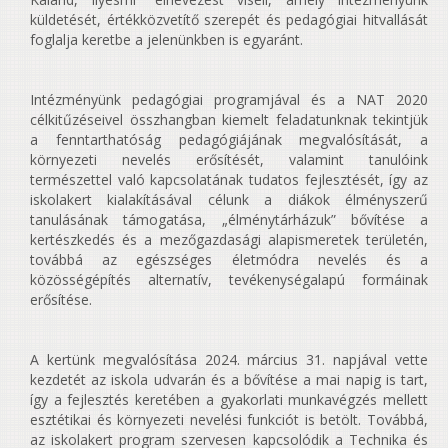
küldetését, értékközvetítő szerepét és pedagógiai hitvallását
foglalja keretbe a jelenünkben is egyaránt.
Intézményünk pedagógiai programjával és a NAT 2020
célkitűzéseivel összhangban kiemelt feladatunknak tekintjük
a fenntarthatóság pedagógiájának megvalósítását, a
környezeti nevelés erősítését, valamint tanulóink
természettel való kapcsolatának tudatos fejlesztését, így az
iskolakert kialakításával célunk a diákok élményszerű
tanulásának támogatása, „élménytárházuk” bővítése a
kertészkedés és a mezőgazdasági alapismeretek területén,
továbbá az egészséges életmódra nevelés és a
közösségépítés alternatív, tevékenységalapú formáinak
erősítése.
A kertünk megvalósítása 2024. március 31. napjával vette
kezdetét az iskola udvarán és a bővítése a mai napig is tart,
így a fejlesztés keretében a gyakorlati munkavégzés mellett
esztétikai és környezeti nevelési funkciót is betölt. Továbbá,
az iskolakert program szervesen kapcsolódik a Technika és