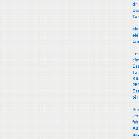
dr.
Dr
Ta
ele
elé
ta
Lev
cím
Es
Tan
Kö
25
Es
tér
Bor
kér
fel
Ad
tis