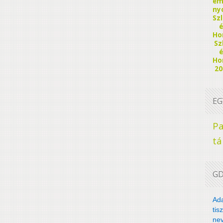
em
ny
Sz
é
Ho
Sz
é
Ho
20
E
Pa
t
G
Ad
tis
nev