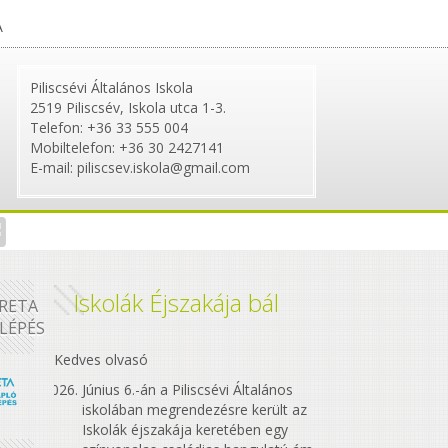
A
Piliscsévi Általános Iskola
2519 Piliscsév, Iskola utca 1-3.
Telefon: +36 33 555 004
Mobiltelefon: +36 30 2427141
E-mail: piliscsev.iskola@gmail.com
Iskolák Éjszakája bál
RETA
LÉPÉS
Kedves olvasó
Június 6.-án a Piliscsévi Általános
iskolában megrendezésre került az
Iskolák éjszakája keretében egy