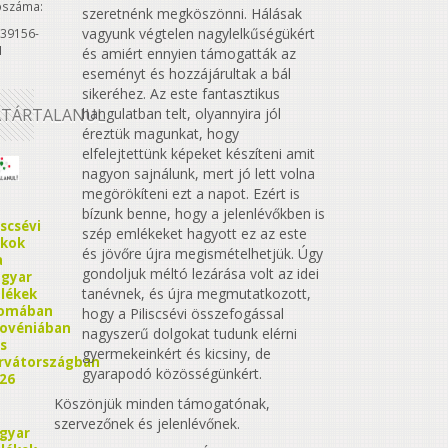
ószáma:
szeretnénk megköszönni. Hálásak
vagyunk végtelen nagylelkűségükért
39156-
1
és amiért ennyien támogatták az
eseményt és hozzájárultak a bál
sikeréhez. Az este fantasztikus
ATÁRTALANUL
hangulatban telt, olyannyira jól
éreztük magunkat, hogy
elfelejtettünk képeket készíteni amit
nagyon sajnálunk, mert jó lett volna
megörökíteni ezt a napot. Ezért is
bízunk benne, hogy a jelenlévőkben is
iscsévi
szép emlékeket hagyott ez az este
ákok
és jövőre újra megismételhetjük. Úgy
a
gondoljuk méltó lezárása volt az idei
gyar
tanévnek, és újra megmutatkozott,
lékek
omában
hogy a Piliscsévi összefogással
lovéniában
nagyszerű dolgokat tudunk elérni
s
gyermekeinkért és kicsiny, de
rvátországban
gyarapodó közösségünkért.
26
Köszönjük minden támogatónak,
szervezőnek és jelenlévőnek.
gyar