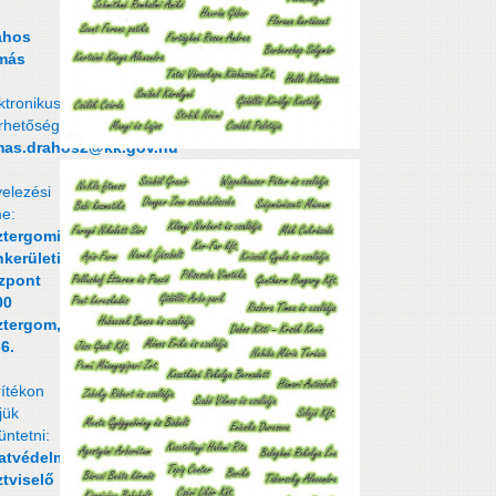
ahos
más
ktronikus
rhetősége:
mas.drahos2@kk.gov.hu
elezési
e:
ztergomi
kerületi
zpont
00
ztergom, Széchenyi
 6.
ítékon
jük
tüntetni:
atvédelmi
ztviselő