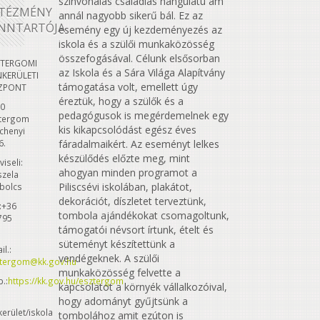
színvonalas családias hangulatú ám
TÉZMÉNY
annál nagyobb sikerű bál. Ez az
NNTARTÓJA
esemény egy új kezdeményezés az
iskola és a szülői munkaközösség
összefogásával. Célunk elsősorban
ZTERGOMI
az Iskola és a Sára Világa Alapítvány
KERÜLETI
támogatása volt, emellett úgy
ZPONT
éreztük, hogy a szülők és a
0
pedagógusok is megérdemelnek egy
tergom
kis kikapcsolódást egész éves
chenyi
6.
fáradalmaikért. Az eseményt lelkes
készülődés előzte meg, mint
viseli:
ahogyan minden programot a
zela
Piliscsévi iskolában, plakátot,
bolcs
dekorációt, díszletet terveztünk,
.:+36
tombola ajándékokat csomagoltunk,
795
támogatói névsort írtunk, ételt és
süteményt készítettünk a
il.:
vendégeknek. A szülői
tergom@kk.gov.hu
munkaközösség felvette a
.:
https://kk.gov.hu/esztergom
kapcsolatot a környék vállalkozóival,
hogy adományt gyűjtsünk a
kerület/iskola
tombolához amit ezúton is