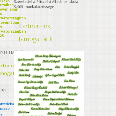
lékek
Szeretettel a Piliscsévi Általános iskola
omában
Szülői munkaközössége
lovéniában
s
rvátországban
lovéniában
Partnereink,
s
rvátországban
25
támogatóink
GYÜTTMŰKÖDÉS
rtnereink,
ámogatóink
DPR
atvédelmi
ztviselő
e: