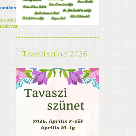
lbontásra
atvédelmi
abályzat
Tavaszi szünet 2026