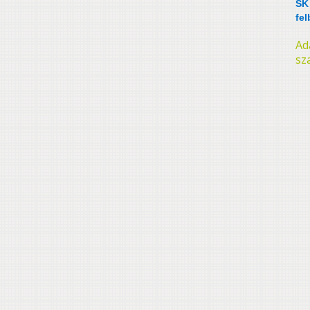
SK
fe
Ad
sz