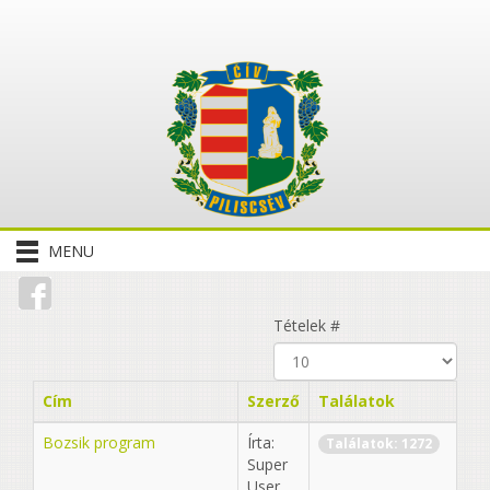
MENU
Tételek #
Cím
Szerző
Találatok
Bozsik program
Írta:
Találatok: 1272
Super
User