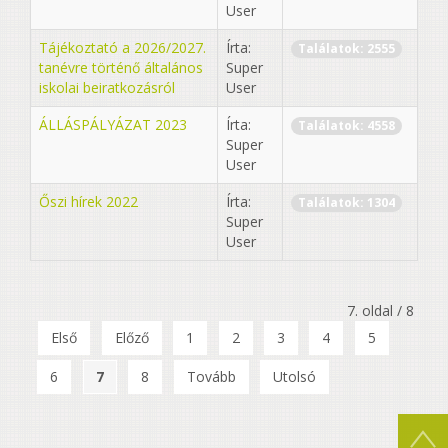
User
Tájékoztató a 2026/2027.
Írta:
Találatok: 2555
tanévre történő általános
Super
iskolai beiratkozásról
User
ÁLLÁSPÁLYÁZAT 2023
Írta:
Találatok: 4558
Super
User
Őszi hírek 2022
Írta:
Találatok: 1304
Super
User
7. oldal / 8
Első
Előző
1
2
3
4
5
6
7
8
Tovább
Utolsó