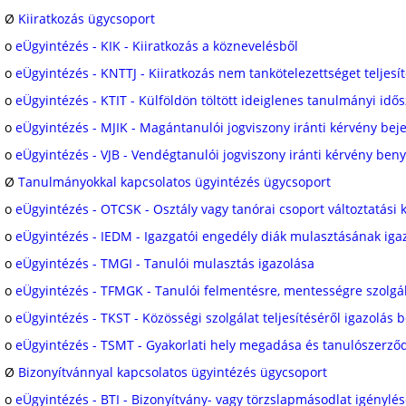
Ø
Kiiratkozás ügycsoport
o
eÜgyintézés - KIK - Kiiratkozás a köznevelésből
o
eÜgyintézés - KNTTJ - Kiiratkozás nem tankötelezettséget teljesí
o
eÜgyintézés - KTIT - Külföldön töltött ideiglenes tanulmányi idő
o
eÜgyintézés - MJIK - Magántanulói jogviszony iránti kérvény bej
o
eÜgyintézés - VJB - Vendégtanulói jogviszony iránti kérvény ben
Ø
Tanulmányokkal kapcsolatos ügyintézés ügycsoport
o
eÜgyintézés - OTCSK - Osztály vagy tanórai csoport változtatási
o
eÜgyintézés - IEDM - Igazgatói engedély diák mulasztásának ig
o
eÜgyintézés - TMGI - Tanulói mulasztás igazolása
o
eÜgyintézés - TFMGK - Tanulói felmentésre, mentességre szolgá
o
eÜgyintézés - TKST - Közösségi szolgálat teljesítéséről igazolás 
o
eÜgyintézés - TSMT - Gyakorlati hely megadása és tanulószerződ
Ø
Bizonyítvánnyal kapcsolatos ügyintézés ügycsoport
o
eÜgyintézés - BTI - Bizonyítvány- vagy törzslapmásodlat igénylé