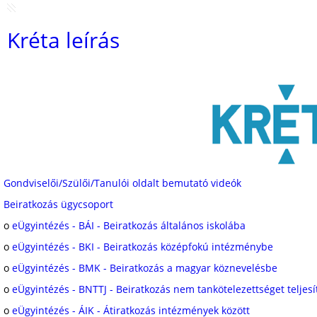
Kréta leírás
Gondviselői/Szülői/Tanulói oldalt bemutató videók
Beiratkozás ügycsoport
o
eÜgyintézés - BÁI - Beiratkozás általános iskolába
o
eÜgyintézés - BKI - Beiratkozás középfokú intézménybe
o
eÜgyintézés - BMK - Beiratkozás a magyar köznevelésbe
o
eÜgyintézés - BNTTJ - Beiratkozás nem tankötelezettséget teljesí
o
eÜgyintézés - ÁIK - Átiratkozás intézmények között